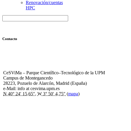
Renovación/cuentas
HPC
Contacto
CeSViMa –
Parque Científico–Tecnológico de la UPM
Campus de Montegancedo
28223
,
Pozuelo de Alarcón
,
Madrid
(
España
)
e-Mail: info at cesvima.upm.es
N 40° 24′ 15.65″
,
W 3° 50′ 4.75″
(
mapa
)