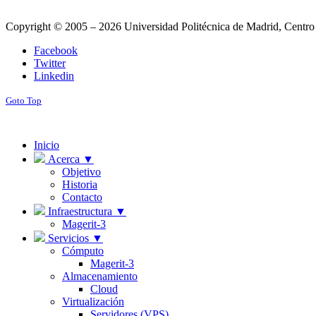
Copyright © 2005 – 2026 Universidad Politécnica de Madrid, Centro
Facebook
Twitter
Linkedin
Goto Top
Inicio
Acerca ▼
Objetivo
Historia
Contacto
Infraestructura ▼
Magerit-3
Servicios ▼
Cómputo
Magerit-3
Almacenamiento
Cloud
Virtualización
Servidores (VPS)