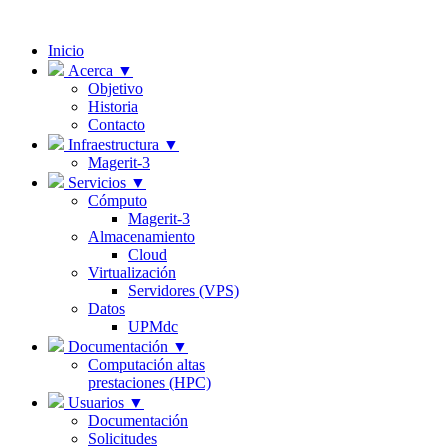
Inicio
Acerca ▼
Objetivo
Historia
Contacto
Infraestructura ▼
Magerit-3
Servicios ▼
Cómputo
Magerit-3
Almacenamiento
Cloud
Virtualización
Servidores (VPS)
Datos
UPMdc
Documentación ▼
Computación altas
prestaciones (HPC)
Usuarios ▼
Documentación
Solicitudes